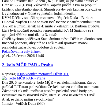
Labi od Přelouče nad Labem (949,2 ř. km) až po státní hranici ve
Hřensku (726,6 km). Zároveň si kapitán přičítá 3 km za proplutí
každého plavebního stupně. Shrnutí plavby pak kapitán odevzdává
k vyhodnocení v řádně vyplněném lodním deníku.
KVM Děčín v soutěži reprezentovali Vojtěch Duda a Barbora
Dudová. Vojtěch Duda se svou lodí Joanne v daném termínu uplul
352 km a umístil se tak na 4. místě v kategorii B. Barbora Dudová,
která byla součástí posádky reprezentující KVM Smíchov se s
uplutými 496 km umístila na 3. místě.
Chtěli bychom poděkovat Statutárnímu městu Děčín za dlouholetou
finanční podporu, díky níž se i naši mladí sportovci mohou
pravidelně zúčastňovat podobných soutěží.
Pokračovat na celý článek...
pátek, 26 červen 2026 11:46
2. kolo MČR PAR - Praha
Napsal(a)
Klub vodních motoristů Děčín, z.s.
Dne 20. 6. se konalo 2. kolo MČR v paralelním slalomu. Závod
pořádal TJ Tatran pod záštitou Českého svazu vodního motorismu.
Závodníci tak měli možnost nasbírat poslední cenné body pro
kvalifikaci na mistrovství světa, které se letos uskuteční v Litvě.
A jak se dařilo našim závodníkům?
1.místo - Vojtěch Duda (M6)