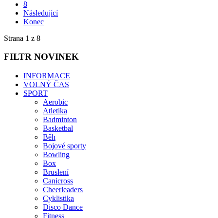
8
Následující
Konec
Strana 1 z 8
FILTR
NOVINEK
INFORMACE
VOLNÝ ČAS
SPORT
Aerobic
Atletika
Badminton
Basketbal
Běh
Bojové sporty
Bowling
Box
Bruslení
Canicross
Cheerleaders
Cyklistika
Disco Dance
Fitness