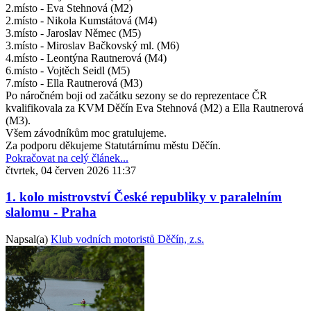
2.místo - Eva Stehnová (M2)
2.místo - Nikola Kumstátová (M4)
3.místo - Jaroslav Němec (M5)
3.místo - Miroslav Bačkovský ml. (M6)
4.místo - Leontýna Rautnerová (M4)
6.místo - Vojtěch Seidl (M5)
7.místo - Ella Rautnerová (M3)
Po náročném boji od začátku sezony se do reprezentace ČR
kvalifikovala za KVM Děčín Eva Stehnová (M2) a Ella Rautnerová
(M3).
Všem závodníkům moc gratulujeme.
Za podporu děkujeme Statutárnímu městu Děčín.
Pokračovat na celý článek...
čtvrtek, 04 červen 2026 11:37
1. kolo mistrovství České republiky v paralelním
slalomu - Praha
Napsal(a)
Klub vodních motoristů Děčín, z.s.