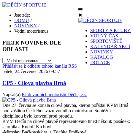
Jste zde:
DOMŮ
NOVINKY
SPORTY A KLUBY
Vodní motorismus
VOLNÝ ČAS
SPORTOVIŠTĚ
FILTR
NOVINEK DLE
KALENDÁŘ AKCÍ
OBLASTI
NOVINKY
KATALOG
DOTACE
Přihlásit se k odběru tohoto kanálu RSS
pátek, 24 červenec 2026 09:57
CP5 - Cílová plavba Brná
Napsal(a)
Klub vodních motoristů Děčín, z.s.
Dne 27. června se konala cílová plavba, kterou pořádal KVM Brná
pod záštitou Českého svazu vodního motorismu. Soutěžní
disciplínou bylo kotvení proti proudu.
KVM Děčín na cílové plavbě reprezentovalo hned několik posádek:
-Jarmila a Rudolf Krchovi
-Miroslav Bačkovský st. + Zdeňka Fraňková