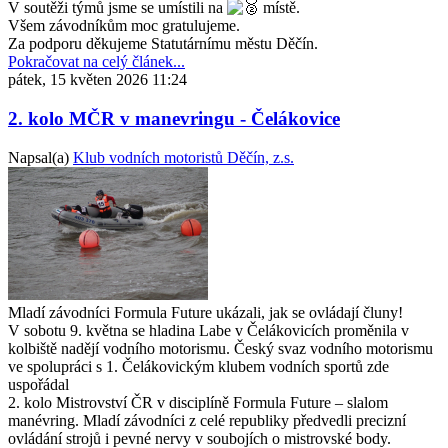
V soutěži týmů jsme se umístili na
místě.
Všem závodníkům moc gratulujeme.
Za podporu děkujeme Statutárnímu městu Děčín.
Pokračovat na celý článek...
pátek, 15 květen 2026 11:24
2. kolo MČR v manevringu - Čelákovice
Napsal(a)
Klub vodních motoristů Děčín, z.s.
Mladí závodníci Formula Future ukázali, jak se ovládají čluny!
V sobotu 9. května se hladina Labe v Čelákovicích proměnila v
kolbiště nadějí vodního motorismu. Český svaz vodního motorismu
ve spolupráci s 1. Čelákovickým klubem vodních sportů zde
uspořádal
2. kolo Mistrovství ČR v disciplíně Formula Future – slalom
manévring. Mladí závodníci z celé republiky předvedli precizní
ovládání strojů i pevné nervy v soubojích o mistrovské body.