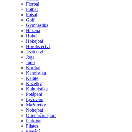
Florbal
Fotbal
Futsal
Golf
Gymnastika
Házená
Hokej
Hokejbal
Horolezectví
Jezdectví
Jóga
Judo
Korfbal
Kanoistika
Karate
Kuželky
Kulturistika
Potápění
Lyžování
Mažoretky
Nohejbal
Orientační sport
Parkour
Pilates
Plavání