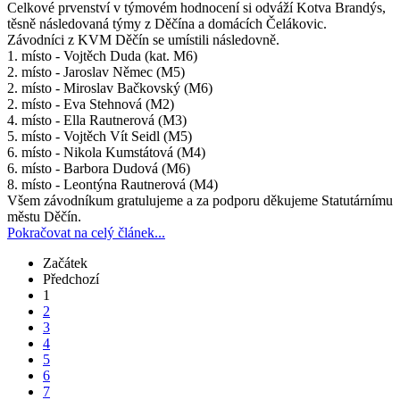
Celkové prvenství v týmovém hodnocení si odváží Kotva Brandýs,
těsně následovaná týmy z Děčína a domácích Čelákovic.
Závodníci z KVM Děčín se umístili následovně.
1. místo - Vojtěch Duda (kat. M6)
2. místo - Jaroslav Němec (M5)
2. místo - Miroslav Bačkovský (M6)
2. místo - Eva Stehnová (M2)
4. místo - Ella Rautnerová (M3)
5. místo - Vojtěch Vít Seidl (M5)
6. místo - Nikola Kumstátová (M4)
6. místo - Barbora Dudová (M6)
8. místo - Leontýna Rautnerová (M4)
Všem závodníkum gratulujeme a za podporu děkujeme Statutárnímu
městu Děčín.
Pokračovat na celý článek...
Začátek
Předchozí
1
2
3
4
5
6
7