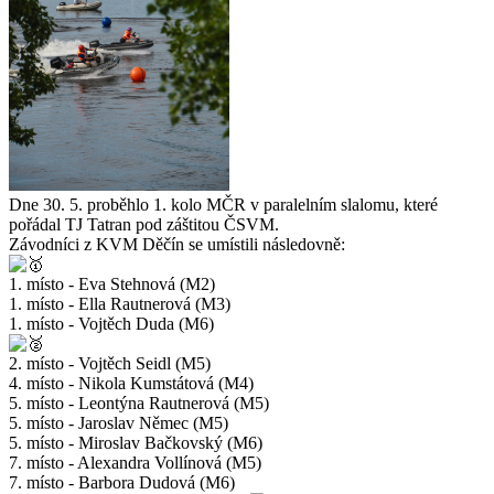
Dne 30. 5. proběhlo 1. kolo MČR v paralelním slalomu, které
pořádal TJ Tatran pod záštitou ČSVM.
Závodníci z KVM Děčín se umístili následovně:
1. místo - Eva Stehnová (M2)
1. místo - Ella Rautnerová (M3)
1. místo - Vojtěch Duda (M6)
2. místo - Vojtěch Seidl (M5)
4. místo - Nikola Kumstátová (M4)
5. místo - Leontýna Rautnerová (M5)
5. místo - Jaroslav Němec (M5)
5. místo - Miroslav Bačkovský (M6)
7. místo - Alexandra Vollínová (M5)
7. místo - Barbora Dudová (M6)