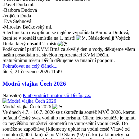
-Pavel Duda ml.
-Barbora Dudová
-Vojtěch Duda
-Eva Stehnová
-Miroslav Bačkovský ml.
S technickou disciplínou se nejlépe vypořádala Barbora Dudová,
která se v soutěži umístila na 1. místě
. Následoval ji Vojtěch
Duda, který obsadil 2. místo
.
Poděkování patří KVM Brná za skvělý den u vody, děkujeme všem
našim posádkám za skvělou reprezentaci KVM Děčín.
Statutárnímu městu Děčín děkujeme za finanční podporu.
Pokračovat na celý článek...
úterý, 21 červenec 2026 11:49
Modrá vlajka Čech 2026
Napsal(a)
Klub vodních motoristů Děčín, z.s.
Modrá vlajka Čech 2026
Ve dnech 4.7. - 16.7. 2026 se uskutečnila soutěž MVČ 2026, kterou
pořádal Český svaz vodního motorismu. Cílem této soutěže je uplutí
co největšího množství kilometrů na vnitrostátní vodní cestě. Do
soutěže se započítávají kilometry upluté na vodní cestě Vltavě od
soutoku (0,00 ř. km) až po VD Slapy (92,6 ř. km) a kilometry na