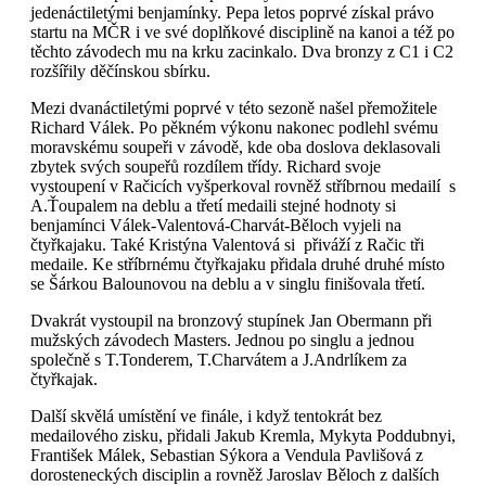
jedenáctiletými benjamínky. Pepa letos poprvé získal právo
startu na MČR i ve své doplňkové disciplině na kanoi a též po
těchto závodech mu na krku zacinkalo. Dva bronzy z C1 i C2
rozšířily děčínskou sbírku.
Mezi dvanáctiletými poprvé v této sezoně našel přemožitele
Richard Válek. Po pěkném výkonu nakonec podlehl svému
moravskému soupeři v závodě, kde oba doslova deklasovali
zbytek svých soupeřů rozdílem třídy. Richard svoje
vystoupení v Račicích vyšperkoval rovněž stříbrnou medailí s
A.Ťoupalem na deblu a třetí medaili stejné hodnoty si
benjamínci Válek-Valentová-Charvát-Běloch vyjeli na
čtyřkajaku. Také Kristýna Valentová si přiváží z Račic tři
medaile. Ke stříbrnému čtyřkajaku přidala druhé druhé místo
se Šárkou Balounovou na deblu a v singlu finišovala třetí.
Dvakrát vystoupil na bronzový stupínek Jan Obermann při
mužských závodech Masters. Jednou po singlu a jednou
společně s T.Tonderem, T.Charvátem a J.Andrlíkem za
čtyřkajak.
Další skvělá umístění ve finále, i když tentokrát bez
medailového zisku, přidali Jakub Kremla, Mykyta Poddubnyi,
František Málek, Sebastian Sýkora a Vendula Pavlišová z
dorosteneckých disciplin a rovněž Jaroslav Běloch z dalších