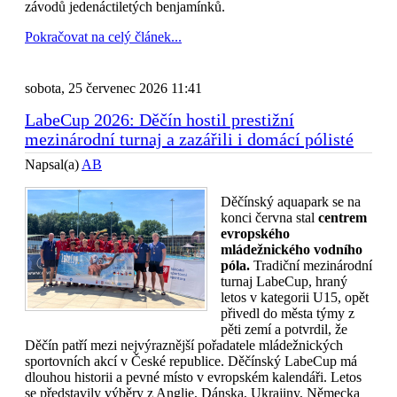
závodů jedenáctiletých benjamínků.
Pokračovat na celý článek...
sobota, 25 červenec 2026 11:41
LabeCup 2026: Děčín hostil prestižní
mezinárodní turnaj a zazářili i domácí pólisté
Napsal(a)
AB
Děčínský aquapark se na
konci června stal
centrem
evropského
mládežnického vodního
póla.
Tradiční mezinárodní
turnaj LabeCup, hraný
letos v kategorii U15, opět
přivedl do města týmy z
pěti zemí a potvrdil, že
Děčín patří mezi nejvýraznější pořadatele mládežnických
sportovních akcí v České republice. Děčínský LabeCup má
dlouhou historii a pevné místo v evropském kalendáři. Letos
se představily výběry z Anglie, Dánska, Ukrajiny, Německa