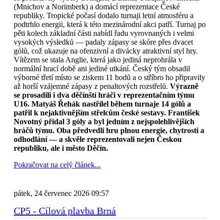
(Mnichov a Norimberk) a domácí reprezentace České
republiky. Tropické počasí dodalo turnaji letní atmosféru a
podtrhlo energii, která k této mezinárodní akci patří. Turnaj po
pěti kolech základní části nabídl řadu vyrovnaných i velmi
vysokých výsledků — padaly zápasy se skóre přes dvacet
gólů, což ukazuje na ofenzivní a divácky atraktivní styl hry.
Vítězem se stala Anglie, která jako jediná neprohrála v
normální hrací době ani jediné utkání. Český tým obsadil
výborné třetí místo se ziskem 11 bodů a o stříbro ho připravily
až horší vzájemné zápasy z penaltových rozstřelů.
Výrazně
se prosadili i dva děčínští hráči v reprezentačním týmu
U16. Matyáš Řehák nastřílel během turnaje 14 gólů a
patřil k nejaktivnějším střelcům české sestavy. František
Novotný přidal 3 góly a byl jedním z nejspolehlivějších
hráčů týmu. Oba předvedli hru plnou energie, chytrosti a
odhodlání — a skvěle reprezentovali nejen Českou
republiku, ale i město Děčín.
Pokračovat na celý článek...
pátek, 24 červenec 2026 09:57
CP5 - Cílová plavba Brná