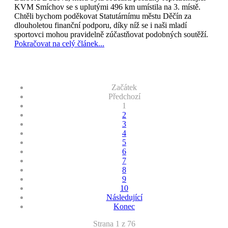
KVM Smíchov se s uplutými 496 km umístila na 3. místě.
Chtěli bychom poděkovat Statutárnímu městu Děčín za
dlouholetou finanční podporu, díky níž se i naši mladí
sportovci mohou pravidelně zúčastňovat podobných soutěží.
Pokračovat na celý článek...
Začátek
Předchozí
1
2
3
4
5
6
7
8
9
10
Následující
Konec
Strana 1 z 76