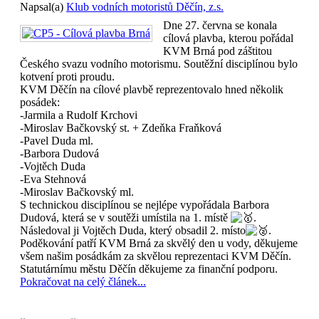
Napsal(a)
Klub vodních motoristů Děčín, z.s.
Dne 27. června se konala
cílová plavba, kterou pořádal
KVM Brná pod záštitou
Českého svazu vodního motorismu. Soutěžní disciplínou bylo
kotvení proti proudu.
KVM Děčín na cílové plavbě reprezentovalo hned několik
posádek:
-Jarmila a Rudolf Krchovi
-Miroslav Bačkovský st. + Zdeňka Fraňková
-Pavel Duda ml.
-Barbora Dudová
-Vojtěch Duda
-Eva Stehnová
-Miroslav Bačkovský ml.
S technickou disciplínou se nejlépe vypořádala Barbora
Dudová, která se v soutěži umístila na 1. místě
.
Následoval ji Vojtěch Duda, který obsadil 2. místo
.
Poděkování patří KVM Brná za skvělý den u vody, děkujeme
všem našim posádkám za skvělou reprezentaci KVM Děčín.
Statutárnímu městu Děčín děkujeme za finanční podporu.
Pokračovat na celý článek...