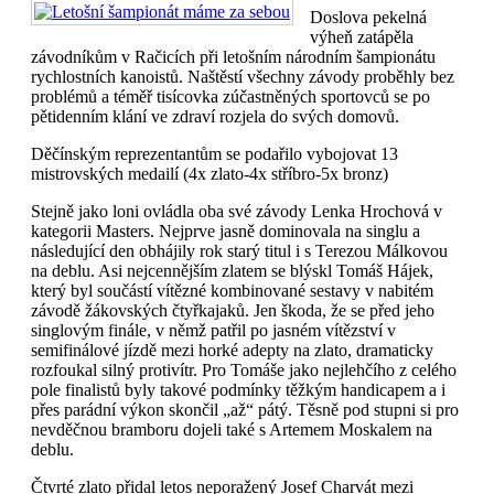
Doslova pekelná
výheň zatápěla
závodníkům v Račicích při letošním národním šampionátu
rychlostních kanoistů. Naštěstí všechny závody proběhly bez
problémů a téměř tisícovka zúčastněných sportovců se po
pětidenním klání ve zdraví rozjela do svých domovů.
Děčínským reprezentantům se podařilo vybojovat 13
mistrovských medailí (4x zlato-4x stříbro-5x bronz)
Stejně jako loni ovládla oba své závody Lenka Hrochová v
kategorii Masters. Nejprve jasně dominovala na singlu a
následující den obhájily rok starý titul i s Terezou Málkovou
na deblu. Asi nejcennějším zlatem se blýskl Tomáš Hájek,
který byl součástí vítězné kombinované sestavy v nabitém
závodě žákovských čtyřkajaků. Jen škoda, že se před jeho
singlovým finále, v němž patřil po jasném vítězství v
semifinálové jízdě mezi horké adepty na zlato, dramaticky
rozfoukal silný protivítr. Pro Tomáše jako nejlehčího z celého
pole finalistů byly takové podmínky těžkým handicapem a i
přes parádní výkon skončil „až“ pátý. Těsně pod stupni si pro
nevděčnou bramboru dojeli také s Artemem Moskalem na
deblu.
Čtvrté zlato přidal letos neporažený Josef Charvát mezi