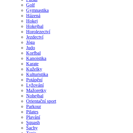
Golf
Gymnastika
Házená
Hokej
Hokejbal
Horolezectví
Jezdectví
Jóga
Judo
Korfbal
Kanoistika
Karate
Kuželky
Kulturistika
Potápění
Lyžování
Mažoretky
Nohejbal
Orientační sport
Parkour
Pilates
Plavání
Squash
Šachy