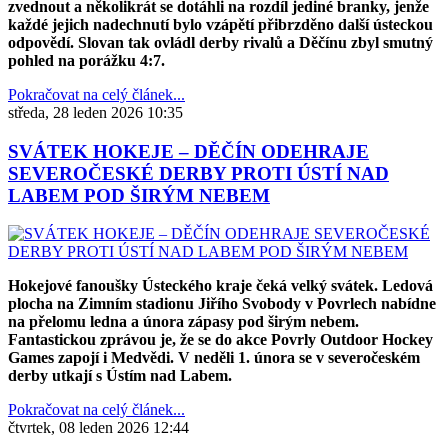
zvednout a několikrát se dotáhli na rozdíl jediné branky, jenže
každé jejich nadechnutí bylo vzápětí přibrzděno další ústeckou
odpovědí. Slovan tak ovládl derby rivalů a Děčínu zbyl smutný
pohled na porážku 4:7.
Pokračovat na celý článek...
středa, 28 leden 2026 10:35
SVÁTEK HOKEJE – DĚČÍN ODEHRAJE
SEVEROČESKÉ DERBY PROTI ÚSTÍ NAD
LABEM POD ŠIRÝM NEBEM
Hokejové fanoušky Ústeckého kraje čeká velký svátek. Ledová
plocha na Zimním stadionu Jiřího Svobody v Povrlech nabídne
na přelomu ledna a února zápasy pod širým nebem.
Fantastickou zprávou je, že se do akce Povrly Outdoor Hockey
Games zapojí i Medvědi. V neděli 1. února se v severočeském
derby utkají s Ústím nad Labem.
Pokračovat na celý článek...
čtvrtek, 08 leden 2026 12:44