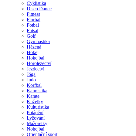
Cyklistika
Disco Dance
Fitness
Florbal
Fotbal
Futsal
Golf
Gymnastika
Házená
Hokej
Hokejbal
Horolezectví
Jezdectví
Jóga
Judo
Korfbal
Kanoistika
Karate
Kuželky
Kulturistika
Potápění
Lyžování
Mažoretky
Nohejbal
Orientační sport