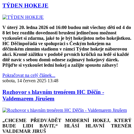
TÝDEN HOKEJE
V úterý 20
.
ledna
2026
od
16:00
budou m
í
t v
š
echny d
ě
ti od 4 do
8 let bez rozd
í
lu dovednosti bruslen
í
jedine
č
nou mo
ž
nost
vyzkou
š
et si zdarma, jak
é
to je b
ý
t hokejistou nebo hokejistkou.
HC Děčín
po
řá
d
á
ve spolupr
á
ci s
Č
esk
ý
m hokejem na
děčínském zimním stadionu v r
á
mci T
ý
dne hokeje n
á
borovou
akci. Krom
ě
z
áž
itku v podob
ě
prvn
í
ch kr
ůč
k
ů
na led
ě
si ka
ž
d
é
d
í
t
ě
nav
í
c s sebou dom
ů
odnese zaj
í
mav
ý
hokejov
ý
d
á
rek.
P
ř
ij
ď
te si vyzkou
š
et ledn
í
hokej a za
ž
ijte spoustu z
á
bavy!
Pokračovat na celý článek...
sobota, 14 červen 2025 13:48
Rozhovor s hlavním trenérem HC Děčín -
Valdemarem Jirušem
„CHCEME PŘEDVÁDĚT MODERNÍ HOKEJ, KTERÝ
BUDE LIDI BAVIT,“ HLÁSÍ HLAVNÍ TRENÉR
VALDEMAR JIRUŠ