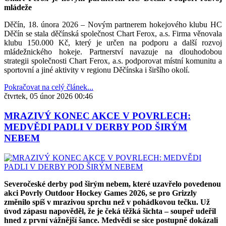
mládeže
Děčín, 18. února 2026 – Novým partnerem hokejového klubu HC
Děčín se stala děčínská společnost Chart Ferox, a.s. Firma věnovala
klubu 150.000 Kč, který je určen na podporu a další rozvoj
mládežnického hokeje. Partnerství navazuje na dlouhodobou
strategii společnosti Chart Ferox, a.s. podporovat místní komunitu a
sportovní a jiné aktivity v regionu Děčínska i širšího okolí.
Pokračovat na celý článek...
čtvrtek, 05 únor 2026 00:46
MRAZIVÝ KONEC AKCE V POVRLECH:
MEDVĚDI PADLI V DERBY POD ŠIRÝM
NEBEM
Severočeské derby pod širým nebem, které uzavřelo povedenou
akci Povrly Outdoor Hockey Games 2026, se pro Grizzly
změnilo spíš v mrazivou sprchu než v pohádkovou tečku. Už
úvod zápasu napověděl, že je čeká těžká šichta – soupeř udeřil
hned z první vážnější šance. Medvědi se sice postupně dokázali