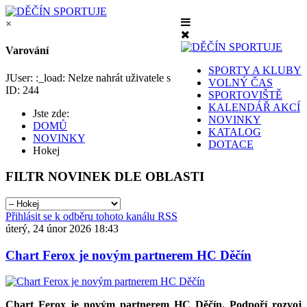
×
Varování
SPORTY A KLUBY
JUser: :_load: Nelze nahrát uživatele s
VOLNÝ ČAS
ID: 244
SPORTOVIŠTĚ
KALENDÁŘ AKCÍ
Jste zde:
NOVINKY
DOMŮ
KATALOG
NOVINKY
DOTACE
Hokej
FILTR
NOVINEK DLE OBLASTI
Přihlásit se k odběru tohoto kanálu RSS
úterý, 24 únor 2026 18:43
Chart Ferox je novým partnerem HC Děčín
Chart Ferox je novým partnerem HC Děčín. Podpoří rozvoj