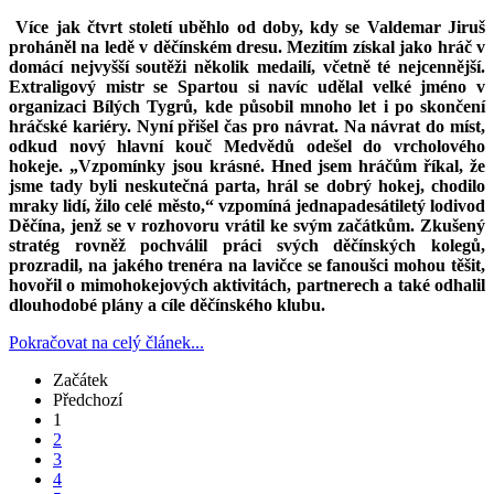
Více jak čtvrt století uběhlo od doby, kdy se Valdemar Jiruš
proháněl na ledě v děčínském dresu. Mezitím získal jako hráč v
domácí nejvyšší soutěži několik medailí, včetně té nejcennější.
Extraligový mistr se Spartou si navíc udělal velké jméno v
organizaci Bílých Tygrů, kde působil mnoho let i po skončení
hráčské kariéry. Nyní přišel čas pro návrat. Na návrat do míst,
odkud nový hlavní kouč Medvědů odešel do vrcholového
hokeje. „Vzpomínky jsou krásné. Hned jsem hráčům říkal, že
jsme tady byli neskutečná parta, hrál se dobrý hokej, chodilo
mraky lidí, žilo celé město,“ vzpomíná jednapadesátiletý lodivod
Děčína, jenž se v rozhovoru vrátil ke svým začátkům. Zkušený
stratég rovněž pochválil práci svých děčínských kolegů,
prozradil, na jakého trenéra na lavičce se fanoušci mohou těšit,
hovořil o mimohokejových aktivitách, partnerech a také odhalil
dlouhodobé plány a cíle děčínského klubu.
Pokračovat na celý článek...
Začátek
Předchozí
1
2
3
4