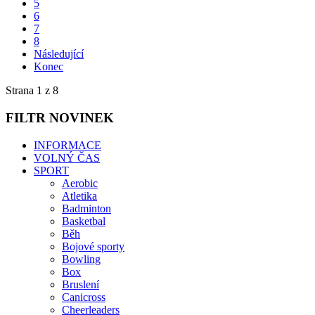
5
6
7
8
Následující
Konec
Strana 1 z 8
FILTR
NOVINEK
INFORMACE
VOLNÝ ČAS
SPORT
Aerobic
Atletika
Badminton
Basketbal
Běh
Bojové sporty
Bowling
Box
Bruslení
Canicross
Cheerleaders