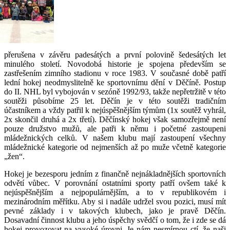
přerušena v závěru padesátých a první polovině šedesátých let
minulého století. Novodobá historie je spojena především se
zastřešením zimního stadionu v roce 1983. V současné době patří
lední hokej neodmyslitelně ke sportovnímu dění v Děčíně. Postup
do II. NHL byl vybojován v sezóně 1992/93, takže nepřetržitě v této
soutěži působíme 25 let. Děčín je v této soutěži tradičním
účastníkem a vždy patřil k nejúspěšnějším týmům (1x soutěž vyhrál,
2x skončil druhá a 2x třetí). Děčínský hokej však samozřejmě není
pouze družstvo mužů, ale patři k němu i početné zastoupeni
mládežnických celků. V našem klubu mají zastoupení všechny
mládežnické kategorie od nejmenších až po muže včetně kategorie
„žen“.
Hokej je bezesporu jedním z finančně nejnákladnějších sportovních
odvětí vůbec. V porovnání ostatními sporty patří ovšem také k
nejúspěšnějším a nejpopulárnějším, a to v republikovém i
mezinárodním měřítku. Aby si i nadále udržel svou pozici, musí mít
pevné základy i v takových klubech, jako je pravě Děčín.
Dosavadní činnost klubu a jeho úspěchy svědčí o tom, že i zde se dá
hokej provozovat na vysoké úrovni. Je nám nesmírnou ctí, že naši