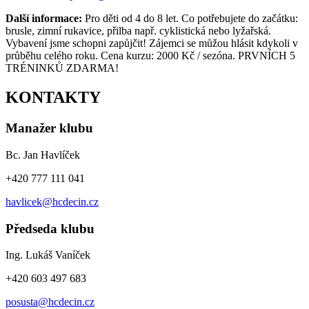
Další informace:
Pro děti od 4 do 8 let. Co potřebujete do začátku:
brusle, zimní rukavice, přilba
např. cyklistická nebo lyžařská.
Vybavení jsme schopni zapůjčit!
Zájemci se můžou hlásit kdykoli v
průběhu celého roku. Cena kurzu: 2000 Kč / sezóna. PRVNÍCH 5
TRÉNINKŮ ZDARMA!
KONTAKTY
Manažer klubu
Bc. Jan Havlíček
+420 777 111 041
havlicek@hcdecin.cz
Předseda klubu
Ing. Lukáš Vaníček
+420 603 497 683
posusta@hcdecin.cz