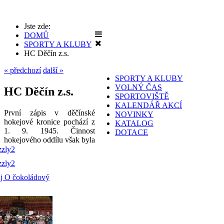
Jste zde:
DOMŮ
SPORTY A KLUBY
HC Děčín z.s.
« předchozí
další »
SPORTY A KLUBY
VOLNÝ ČAS
HC Děčín z.s.
SPORTOVIŠTĚ
KALENDÁŘ AKCÍ
První zápis v děčínské
NOVINKY
hokejové kronice pochází z
KATALOG
1. 9. 1945. Činnost
DOTACE
hokejového oddílu však byla