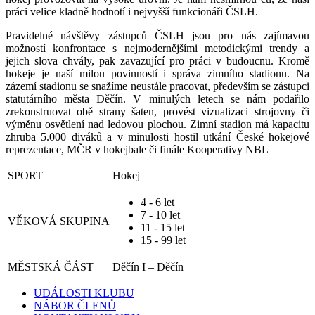
práci velice kladně hodnotí i nejvyšší funkcionáři ČSLH.
Pravidelné návštěvy zástupců ČSLH jsou pro nás zajímavou
možností konfrontace s nejmodernějšími metodickými trendy a
jejich slova chvály, pak zavazující pro práci v budoucnu. Kromě
hokeje je naší milou povinností i správa zimního stadionu. Na
zázemí stadionu se snažíme neustále pracovat, především se zástupci
statutárního města Děčín. V minulých letech se nám podařilo
zrekonstruovat obě strany šaten, provést vizualizaci strojovny či
výměnu osvětlení nad ledovou plochou. Zimní stadion má kapacitu
zhruba 5.000 diváků a v minulosti hostil utkání České hokejové
reprezentace, MČR v hokejbale či finále Kooperativy NBL
SPORT
Hokej
4 - 6 let
7 - 10 let
VĚKOVÁ SKUPINA
11 - 15 let
15 - 99 let
MĚSTSKÁ ČÁST
Děčín I – Děčín
UDÁLOSTI KLUBU
NÁBOR ČLENŮ