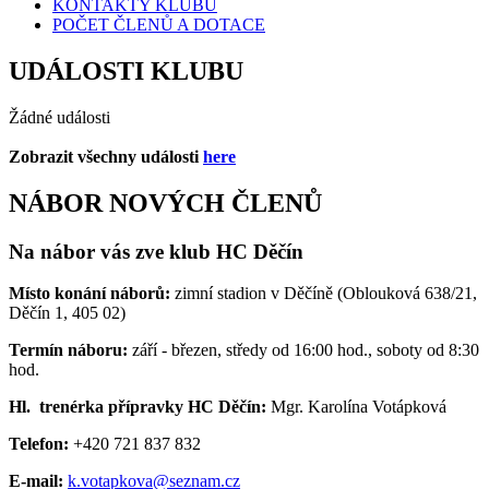
KONTAKTY KLUBU
POČET ČLENŮ A DOTACE
UDÁLOSTI KLUBU
Žádné události
Zobrazit všechny události
here
NÁBOR NOVÝCH ČLENŮ
Na nábor vás zve klub HC Děčín
Místo konání náborů:
zimní stadion v Děčíně (Oblouková 638/21,
Děčín 1, 405 02)
Termín náboru:
září - březen, středy od 16:00 hod., soboty od 8:30
hod.
Hl. trenérka přípravky HC Děčín:
Mgr. Karolína Votápková
Telefon:
+420 721 837 832
E-mail:
k.votapkova@seznam.cz