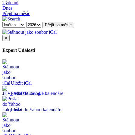
Týdenní
Dnes
Přejít na měsíc
Přejít na měsíc
×
Export Události
Uložit iCal
Poslat do Google kalendáře
Poslat do Yahoo kalendáře