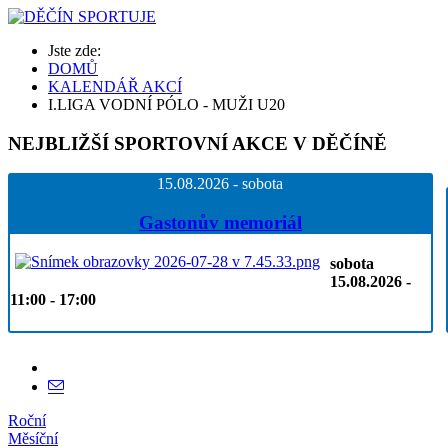
Jste zde:
DOMŮ
KALENDÁŘ AKCÍ
I.LIGA VODNÍ PÓLO - MUŽI U20
NEJBLIŽŠÍ
SPORTOVNÍ AKCE V DĚČÍNĚ
15.08.2026 - sobota
Gastonův memoriál
sobota
15.08.2026 -
11:00 - 17:00
Roční
Měsíční