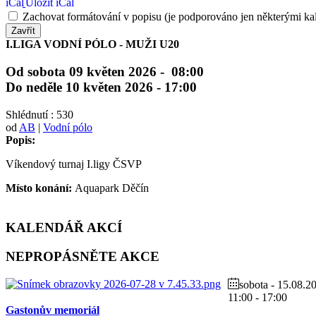
Uložit iCal
Zachovat formátování v popisu (je podporováno jen některými ka
Zavřít
I.LIGA VODNÍ PÓLO - MUŽI U20
Od sobota 09 květen 2026 - 08:00
Do neděle 10 květen 2026 - 17:00
Shlédnutí
: 530
od
AB
|
Vodní pólo
Popis:
Víkendový turnaj I.ligy ČSVP
Místo konání:
Aquapark Děčín
KALENDÁŘ
AKCÍ
NEPROPÁSNĚTE
AKCE
sobota - 15.08.2
11:00
-
17:00
Gastonův memoriál